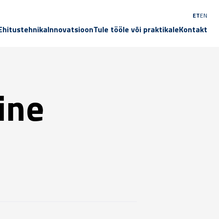
ET
EN
Ehitustehnika
Innovatsioon
Tule tööle või praktikale
Kontakt
ine