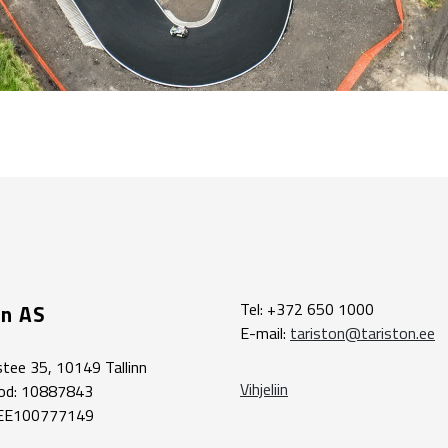
Tel: +372 650 1000
on AS
E-mail:
tariston@tariston.ee
tee 35, 10149 Tallinn
Vihjeliin
ood: 10887843
 EE100777149