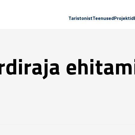
Taristonist
Teenused
Projektid
rdiraja ehitam