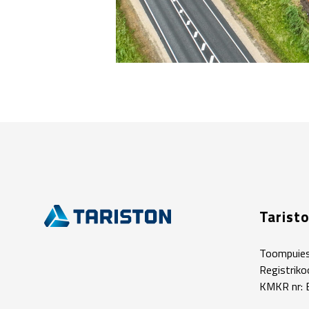
Tarist
Toompuies
Registrik
KMKR nr: